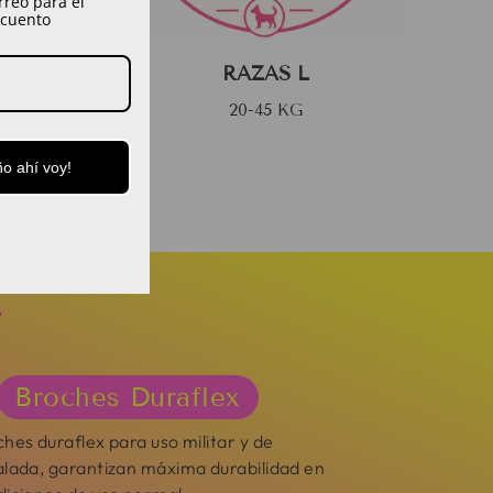
rreo para el
Bull
pequeños / hembras)
scuento
rier
Doberman
os /
Dálmata
RAZAS L
as)
Pitbull / American
herd
Staffordshire
20-45 KG
ras)
Pastor Belga / Malinois
niel
Samoyedo
o ahí voy!
iano
Galgo
enji
Mestizos grandes /
pdog
quiltros grandes
os /
edio

Broches Duraflex
hes duraflex para uso militar y de
alada, garantizan máxima durabilidad en