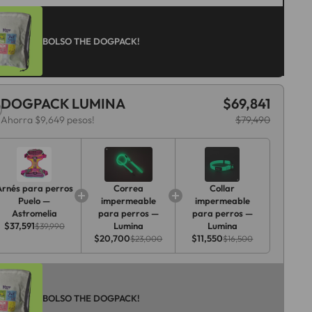
BOLSO THE DOGPACK!
DOGPACK LUMINA
$69,841
Ahorra $9,649 pesos!
$79,490
Arnés para perros
Correa
Collar
Puelo —
impermeable
impermeable
Astromelia
para perros —
para perros —
$37,591
Lumina
Lumina
$39,990
$20,700
$11,550
$23,000
$16,500
BOLSO THE DOGPACK!