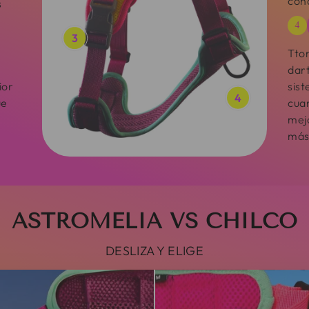
con
s
4
3
Ttom
dart
ior
sis
4
ue
cuan
mejo
más
ASTROMELIA VS CHILCO
DESLIZA Y ELIGE