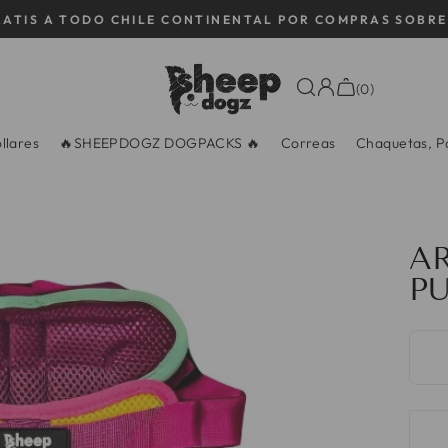
RATIS A TODO CHILE CONTINENTAL POR COMPRAS SOBRE
diapositivas
pausa
(0)
llares
🔥SHEEPDOGZ DOGPACKS 🔥
Correas
Chaquetas, Pa
A
P