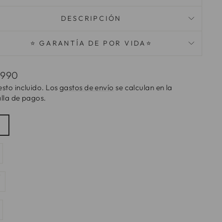
DESCRIPCIÓN
⭐ GARANTÍA DE POR VIDA⭐
io
.990
tual
sto incluido. Los
gastos de envío
se calculan en la
lla de pagos.
AÑO
S
ESORIO