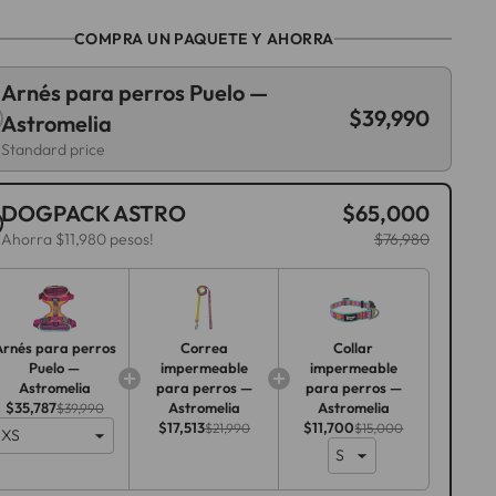
COMPRA UN PAQUETE Y AHORRA
Arnés para perros Puelo —
$39,990
Astromelia
Standard price
DOGPACK ASTRO
$65,000
Ahorra $11,980 pesos!
$76,980
Arnés para perros
Correa
Collar
Puelo —
impermeable
impermeable
Astromelia
para perros —
para perros —
$35,787
Astromelia
Astromelia
$39,990
$17,513
$11,700
$21,990
$15,000