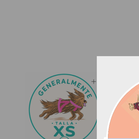
Yorkshire Terrier
S
Pomerania
Bichón Maltés
Caniche Toy
Shih Tzu (los pequeños)
Pinscher Miniatura
Papillón
Affenpinscher