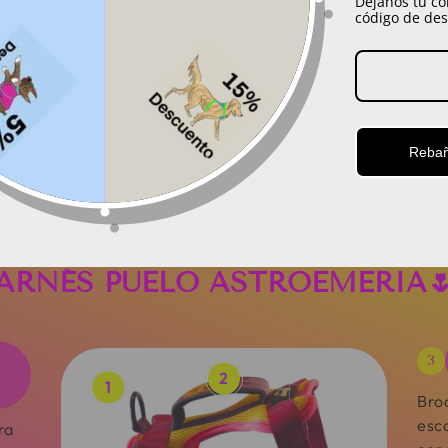
Dejanos tu co
Westie
Staffordshire 
código de de
Caniche / Poodle
Ter
Boston Terrier
Pitbull (los pequeñ
RAZAS S
RAZAS M
avalier King Charles
hembr
Spaniel
Australian Shep
6 - 12 KG
12 - 20 KG
Fox Terrier
(las hemb
Welsh Corgi
Springer Spa
Rebañ
Mestizos pequeños /
Kelpie Austral
quiltros chicos
Bas
Shetland Shee
Mestizos median
quiltros tamaño m
ARNÉS PUELO ASTROEMERIA
3
2
1
Broc
esc
ra